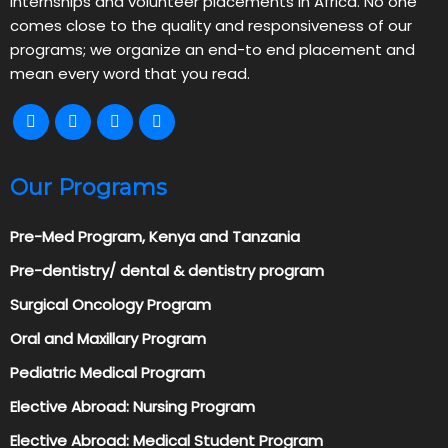
internships and volunteer placements in Africa. No one
comes close to the quality and responsiveness of our
programs; we organize an end-to end placement and
mean every word that you read.
Our Programs
Pre-Med Program, Kenya and Tanzania
Pre-dentistry/ dental & dentistry program
Surgical Oncology Program
Oral and Maxillary Program
Pediatric Medical Program
Elective Abroad: Nursing Program
Elective Abroad: Medical Student Program