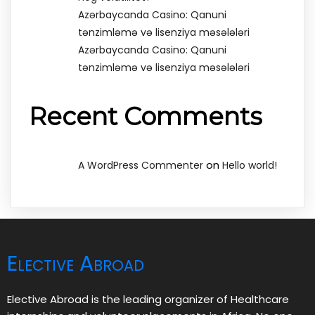
Azərbaycanda Casino: Qanuni
tənzimləmə və lisenziya məsələləri
Azərbaycanda Casino: Qanuni
tənzimləmə və lisenziya məsələləri
Recent Comments
on
A WordPress Commenter
Hello world!
Elective Abroad
Elective Abroad is the leading organizer of Healthcare